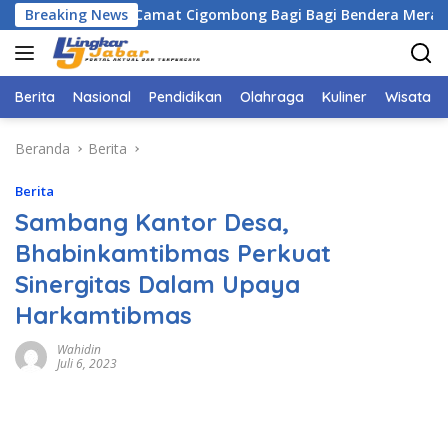
Langsung
ogor Bersama Camat Cigombong Bagi Bagi Bendera Merah Putih
Breaking News
ke
konten
Berita
Nasional
Pendidikan
Olahraga
Kuliner
Wisata
Beranda
Berita
Berita
Sambang Kantor Desa,
Bhabinkamtibmas Perkuat
Sinergitas Dalam Upaya
Harkamtibmas
Wahidin
Juli 6, 2023