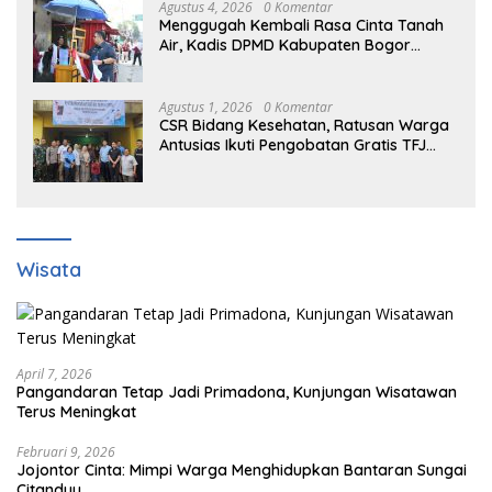
Agustus 4, 2026
0 Komentar
Menggugah Kembali Rasa Cinta Tanah
Air, Kadis DPMD Kabupaten Bogor
Bersama Camat Cigombong Bagi Bagi
Bendera Merah Putih Kepada
Masyarakat Dan Pengguna Jalan.
Agustus 1, 2026
0 Komentar
CSR Bidang Kesehatan, Ratusan Warga
Antusias Ikuti Pengobatan Gratis TFJ
Ciherang
Wisata
April 7, 2026
Pangandaran Tetap Jadi Primadona, Kunjungan Wisatawan
Terus Meningkat
Februari 9, 2026
Jojontor Cinta: Mimpi Warga Menghidupkan Bantaran Sungai
Citanduy