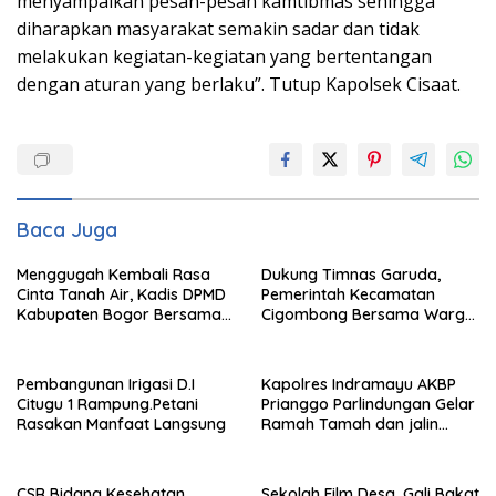
menyampaikan pesan-pesan kamtibmas sehingga
diharapkan masyarakat semakin sadar dan tidak
melakukan kegiatan-kegiatan yang bertentangan
dengan aturan yang berlaku”. Tutup Kapolsek Cisaat.
Baca Juga
Menggugah Kembali Rasa
Dukung Timnas Garuda,
Cinta Tanah Air, Kadis DPMD
Pemerintah Kecamatan
Kabupaten Bogor Bersama
Cigombong Bersama Warga
Camat Cigombong Bagi Bagi
Adakan Nobar
Bendera Merah Putih Kepada
Masyarakat Dan Pengguna
Pembangunan Irigasi D.I
Kapolres Indramayu AKBP
Jalan.
Citugu 1 Rampung.Petani
Prianggo Parlindungan Gelar
Rasakan Manfaat Langsung
Ramah Tamah dan jalin
sinergitas Bersama Awak
Media
CSR Bidang Kesehatan,
Sekolah Film Desa, Gali Bakat