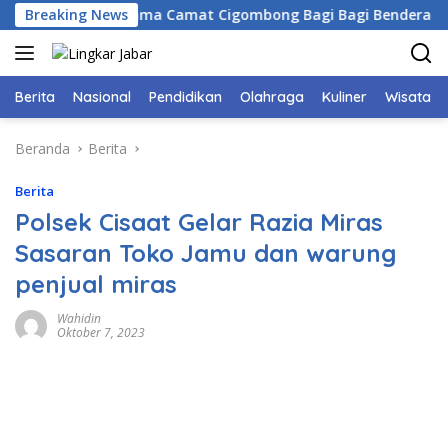
Langsung
ten Bogor Bersama Camat Cigombong Bagi Bagi Bendera Merah
Breaking News
ke
konten
Berita
Nasional
Pendidikan
Olahraga
Kuliner
Wisata
Beranda
Berita
Berita
Polsek Cisaat Gelar Razia Miras
Sasaran Toko Jamu dan warung
penjual miras
Wahidin
Oktober 7, 2023