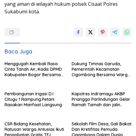
yang aman di wilayah hukum polsek Cisaat Polres
Sukabumi kota.
Baca Juga
Menggugah Kembali Rasa
Dukung Timnas Garuda,
Cinta Tanah Air, Kadis DPMD
Pemerintah Kecamatan
Kabupaten Bogor Bersama
Cigombong Bersama Warga
Camat Cigombong Bagi Bagi
Adakan Nobar
Bendera Merah Putih Kepada
Masyarakat Dan Pengguna
Pembangunan Irigasi D.I
Kapolres Indramayu AKBP
Jalan.
Citugu 1 Rampung.Petani
Prianggo Parlindungan Gelar
Rasakan Manfaat Langsung
Ramah Tamah dan jalin
sinergitas Bersama Awak
Media
CSR Bidang Kesehatan,
Sekolah Film Desa, Gali Bakat
Ratusan Warga Antusias Ikuti
Dan Kretifitas Pemuda
Pengobatan Gratis TFJ
Cigombong Dalam Dunia