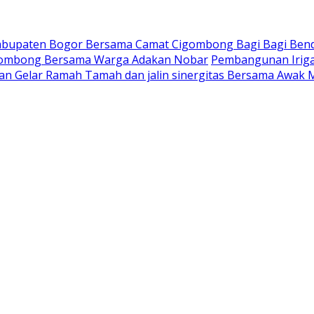
Kabupaten Bogor Bersama Camat Cigombong Bagi Bagi Ben
gombong Bersama Warga Adakan Nobar
Pembangunan Iriga
an Gelar Ramah Tamah dan jalin sinergitas Bersama Awak 