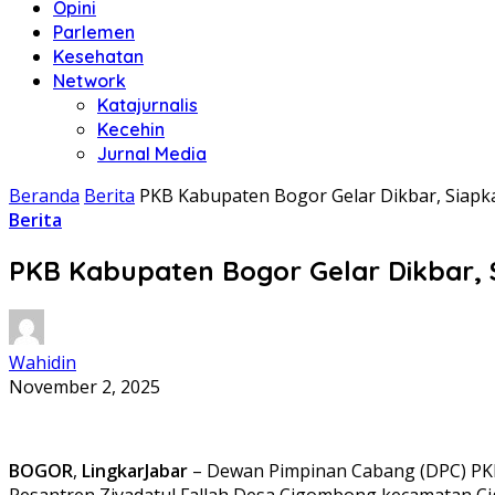
Opini
Parlemen
Kesehatan
Network
Katajurnalis
Kecehin
Jurnal Media
Beranda
Berita
PKB Kabupaten Bogor Gelar Dikbar, Siapk
Berita
PKB Kabupaten Bogor Gelar Dikbar, 
Wahidin
November 2, 2025
BOGOR
,
LingkarJabar
– Dewan Pimpinan Cabang (DPC) PKB
Pesantren Ziyadatul Fallah Desa Cigombong,kecamatan Cig