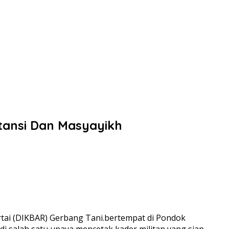
tansi Dan Masyayikh
ai (DIKBAR) Gerbang Tani.bertempat di Pondok
i salah satu upaya mencetak kader militan yang siap