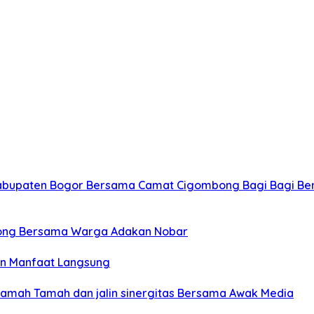
Kabupaten Bogor Bersama Camat Cigombong Bagi Bagi Be
ong Bersama Warga Adakan Nobar
an Manfaat Langsung
Ramah Tamah dan jalin sinergitas Bersama Awak Media