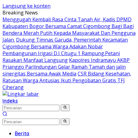
Langsung ke konten
Breaking News
Menggugah Kembali Rasa Cinta Tanah Air, Kadis DPMD
Kabupaten Bogor Bersama Camat Cigombong Bagi Bagi
Bendera Merah Putih Kepada Masyarakat Dan Pengguna
Jalan.
Dukung Timnas Garuda, Pemerintah Kecamatan
Cigombong Bersama Warga Adakan Nobar
Pembangunan Irigasi D.I Citugu 1 Rampung.Petani
Rasakan Manfaat Langsung
Kapolres Indramayu AKBP
Prianggo Parlindungan Gelar Ramah Tamah dan jalin
sinergitas Bersama Awak Media
CSR Bidang Kesehatan,
Ratusan Warga Antusias Ikuti Pengobatan Gratis TFJ
Ciherang
Indeks
Berita