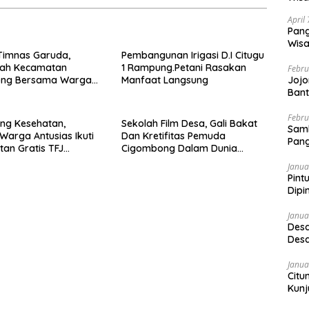
April
Pang
Wisa
Timnas Garuda,
Pembangunan Irigasi D.I Citugu
tah Kecamatan
1 Rampung.Petani Rasakan
Febru
Jojo
ng Bersama Warga
Manfaat Langsung
Bant
Nobar
Febru
ng Kesehatan,
Sekolah Film Desa, Gali Bakat
Sam
Warga Antusias Ikuti
Dan Kretifitas Pemuda
Pang
an Gratis TFJ
Cigombong Dalam Dunia
Cinema
Janua
Pint
Dipi
Janua
Desa
Desa
Janua
Citu
Kunj