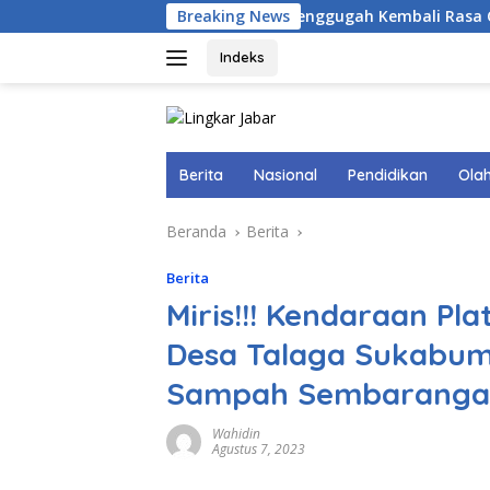
Langsung
Breaking News
Menggugah Kembali Rasa Cinta Ta
ke
konten
Indeks
Berita
Nasional
Pendidikan
Ola
Beranda
Berita
Berita
Miris!!! Kendaraan Pl
Desa Talaga Sukabum
Sampah Sembaranga
Wahidin
Agustus 7, 2023