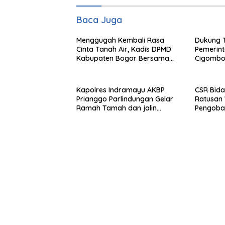
Baca Juga
Menggugah Kembali Rasa
Dukung 
Cinta Tanah Air, Kadis DPMD
Pemerin
Kabupaten Bogor Bersama
Cigombo
Camat Cigombong Bagi Bagi
Adakan 
Bendera Merah Putih Kepada
Masyarakat Dan Pengguna
Kapolres Indramayu AKBP
CSR Bida
Jalan.
Prianggo Parlindungan Gelar
Ratusan 
Ramah Tamah dan jalin
Pengobat
sinergitas Bersama Awak
Ciherang
Media