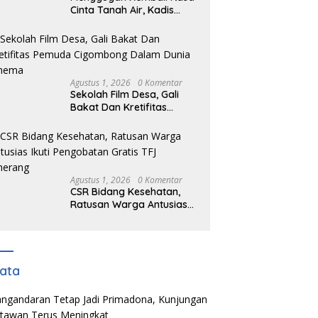
Cinta Tanah Air, Kadis
DPMD Kabupaten Bogor
Bersama Camat
Cigombong Bagi Bagi
Bendera Merah Putih
Kepada Masyarakat Dan
Agustus 1, 2026
0 Komentar
Pengguna Jalan.
Sekolah Film Desa, Gali
Bakat Dan Kretifitas
Pemuda Cigombong
Dalam Dunia Cinema
Agustus 1, 2026
0 Komentar
CSR Bidang Kesehatan,
Ratusan Warga Antusias
Ikuti Pengobatan Gratis
TFJ Ciherang
ata