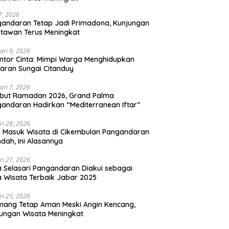
 7, 2026
andaran Tetap Jadi Primadona, Kunjungan
tawan Terus Meningkat
ari 9, 2026
ntor Cinta: Mimpi Warga Menghidupkan
aran Sungai Citanduy
ari 7, 2026
but Ramadan 2026, Grand Palma
andaran Hadirkan “Mediterranean Iftar”
ri 28, 2026
u Masuk Wisata di Cikembulan Pangandaran
ndah, Ini Alasannya
ri 27, 2026
 Selasari Pangandaran Diakui sebagai
 Wisata Terbaik Jabar 2025
ri 25, 2026
mang Tetap Aman Meski Angin Kencang,
ungan Wisata Meningkat