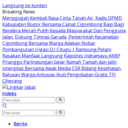
Langsung ke konten
Breaking News
Menggugah Kembali Rasa Cinta Tanah Air, Kadis DPMD
Kabupaten Bogor Bersama Camat Cigombong Bagi Bagi
Bendera Merah Putih Kepada Masyarakat Dan Pengguna
Jalan.
Dukung Timnas Garuda, Pemerintah Kecamatan
Cigombong Bersama Warga Adakan Nobar
Pembangunan Irigasi D.I Citugu 1 Rampung.Petani
Rasakan Manfaat Langsung
Kapolres Indramayu AKBP
Prianggo Parlindungan Gelar Ramah Tamah dan jalin
sinergitas Bersama Awak Media
CSR Bidang Kesehatan,
Ratusan Warga Antusias Ikuti Pengobatan Gratis TFJ
Ciherang
Indeks
Berita