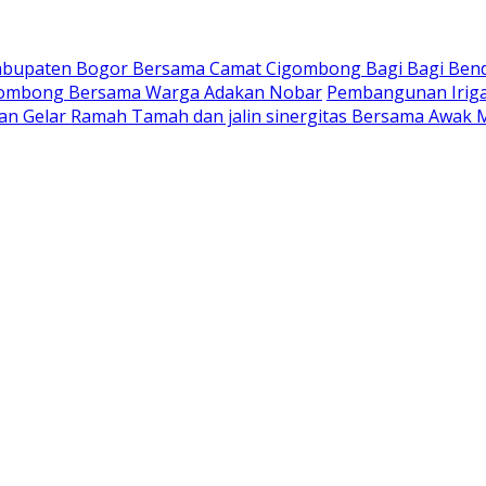
Kabupaten Bogor Bersama Camat Cigombong Bagi Bagi Ben
gombong Bersama Warga Adakan Nobar
Pembangunan Iriga
an Gelar Ramah Tamah dan jalin sinergitas Bersama Awak 