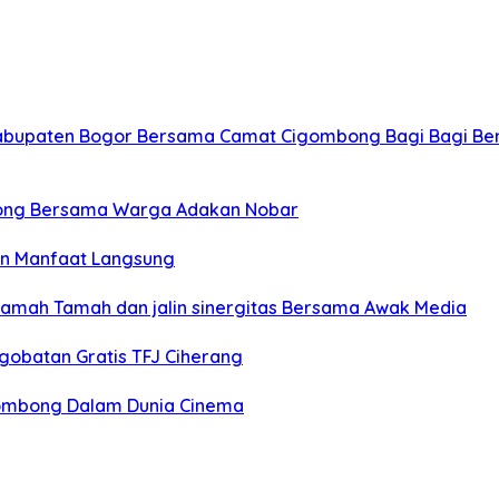
Kabupaten Bogor Bersama Camat Cigombong Bagi Bagi Be
ong Bersama Warga Adakan Nobar
an Manfaat Langsung
Ramah Tamah dan jalin sinergitas Bersama Awak Media
gobatan Gratis TFJ Ciherang
igombong Dalam Dunia Cinema