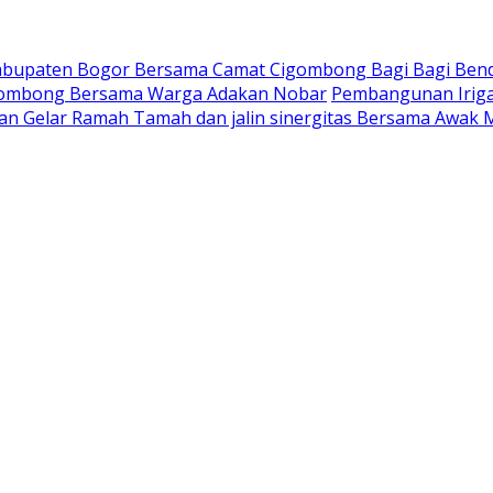
Kabupaten Bogor Bersama Camat Cigombong Bagi Bagi Ben
gombong Bersama Warga Adakan Nobar
Pembangunan Iriga
an Gelar Ramah Tamah dan jalin sinergitas Bersama Awak 