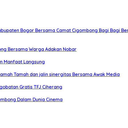
Kabupaten Bogor Bersama Camat Cigombong Bagi Bagi Be
ong Bersama Warga Adakan Nobar
an Manfaat Langsung
Ramah Tamah dan jalin sinergitas Bersama Awak Media
gobatan Gratis TFJ Ciherang
igombong Dalam Dunia Cinema