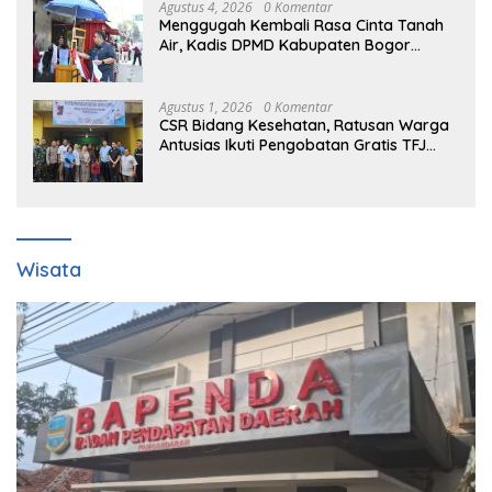
Agustus 4, 2026
0 Komentar
Menggugah Kembali Rasa Cinta Tanah
Air, Kadis DPMD Kabupaten Bogor
Bersama Camat Cigombong Bagi Bagi
Bendera Merah Putih Kepada
Masyarakat Dan Pengguna Jalan.
Agustus 1, 2026
0 Komentar
CSR Bidang Kesehatan, Ratusan Warga
Antusias Ikuti Pengobatan Gratis TFJ
Ciherang
Wisata