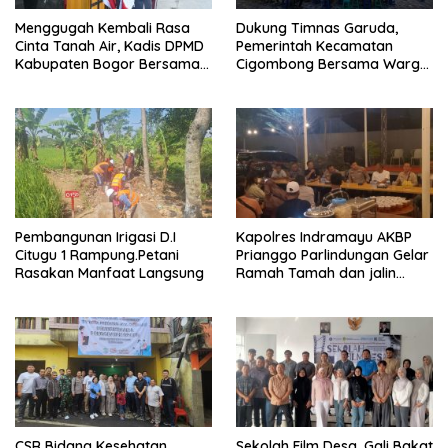
Menggugah Kembali Rasa
Dukung Timnas Garuda,
Cinta Tanah Air, Kadis DPMD
Pemerintah Kecamatan
Kabupaten Bogor Bersama
Cigombong Bersama Warga
Camat Cigombong Bagi Bagi
Adakan Nobar
Bendera Merah Putih Kepada
Masyarakat Dan Pengguna
Jalan.
Pembangunan Irigasi D.I
Kapolres Indramayu AKBP
Citugu 1 Rampung.Petani
Prianggo Parlindungan Gelar
Rasakan Manfaat Langsung
Ramah Tamah dan jalin
sinergitas Bersama Awak
Media
CSR Bidang Kesehatan,
Sekolah Film Desa, Gali Bakat