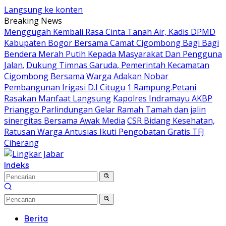
Langsung ke konten
Breaking News
Menggugah Kembali Rasa Cinta Tanah Air, Kadis DPMD
Kabupaten Bogor Bersama Camat Cigombong Bagi Bagi
Bendera Merah Putih Kepada Masyarakat Dan Pengguna
Jalan.
Dukung Timnas Garuda, Pemerintah Kecamatan
Cigombong Bersama Warga Adakan Nobar
Pembangunan Irigasi D.I Citugu 1 Rampung.Petani
Rasakan Manfaat Langsung
Kapolres Indramayu AKBP
Prianggo Parlindungan Gelar Ramah Tamah dan jalin
sinergitas Bersama Awak Media
CSR Bidang Kesehatan,
Ratusan Warga Antusias Ikuti Pengobatan Gratis TFJ
Ciherang
Indeks
Berita