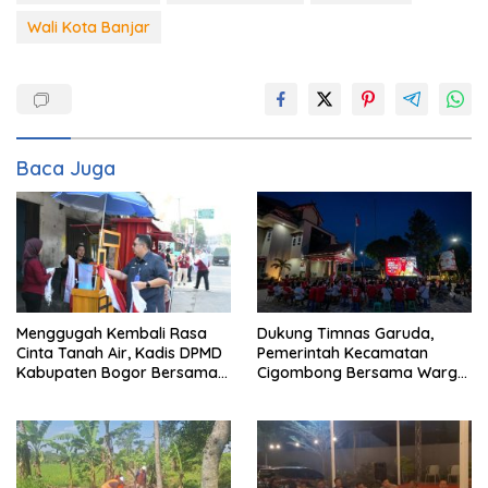
Wali Kota Banjar
Baca Juga
Menggugah Kembali Rasa
Dukung Timnas Garuda,
Cinta Tanah Air, Kadis DPMD
Pemerintah Kecamatan
Kabupaten Bogor Bersama
Cigombong Bersama Warga
Camat Cigombong Bagi Bagi
Adakan Nobar
Bendera Merah Putih Kepada
Masyarakat Dan Pengguna
Jalan.