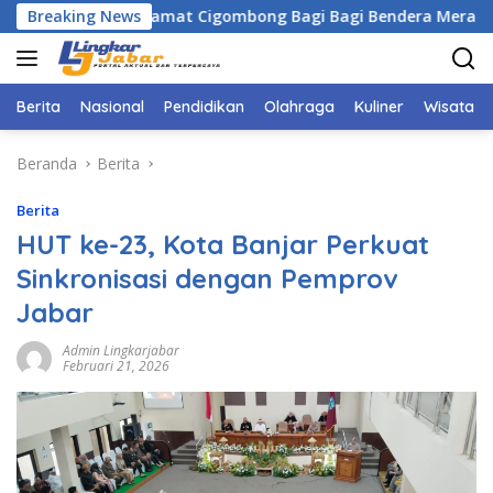
Langsung
ersama Camat Cigombong Bagi Bagi Bendera Merah Putih Kepa
Breaking News
ke
konten
Berita
Nasional
Pendidikan
Olahraga
Kuliner
Wisata
Beranda
Berita
Berita
HUT ke-23, Kota Banjar Perkuat
Sinkronisasi dengan Pemprov
Jabar
Admin Lingkarjabar
Februari 21, 2026