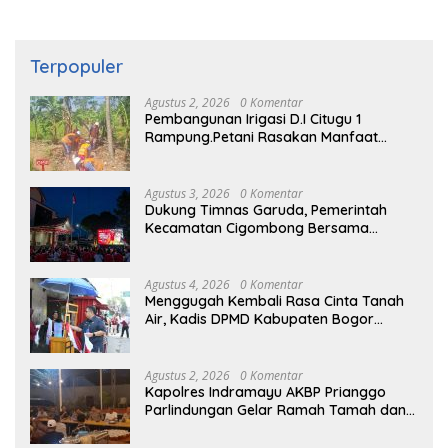
Terpopuler
Agustus 2, 2026
0 Komentar
Pembangunan Irigasi D.I Citugu 1
Rampung.Petani Rasakan Manfaat
Langsung
Agustus 3, 2026
0 Komentar
Dukung Timnas Garuda, Pemerintah
Kecamatan Cigombong Bersama
Warga Adakan Nobar
Agustus 4, 2026
0 Komentar
Menggugah Kembali Rasa Cinta Tanah
Air, Kadis DPMD Kabupaten Bogor
Bersama Camat Cigombong Bagi Bagi
Bendera Merah Putih Kepada
Masyarakat Dan Pengguna Jalan.
Agustus 2, 2026
0 Komentar
Kapolres Indramayu AKBP Prianggo
Parlindungan Gelar Ramah Tamah dan
jalin sinergitas Bersama Awak Media