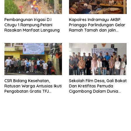
Pembangunan Irigasi D.I
Kapolres Indramayu AKBP
Citugu 1 Rampung.Petani
Prianggo Parlindungan Gelar
Rasakan Manfaat Langsung
Ramah Tamah dan jalin
sinergitas Bersama Awak
Media
CSR Bidang Kesehatan,
Sekolah Film Desa, Gali Bakat
Ratusan Warga Antusias Ikuti
Dan Kretifitas Pemuda
Pengobatan Gratis TFJ
Cigombong Dalam Dunia
Ciherang
Cinema