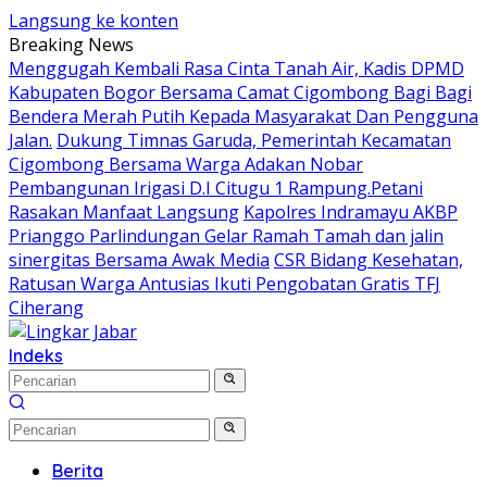
Langsung ke konten
Breaking News
Menggugah Kembali Rasa Cinta Tanah Air, Kadis DPMD
Kabupaten Bogor Bersama Camat Cigombong Bagi Bagi
Bendera Merah Putih Kepada Masyarakat Dan Pengguna
Jalan.
Dukung Timnas Garuda, Pemerintah Kecamatan
Cigombong Bersama Warga Adakan Nobar
Pembangunan Irigasi D.I Citugu 1 Rampung.Petani
Rasakan Manfaat Langsung
Kapolres Indramayu AKBP
Prianggo Parlindungan Gelar Ramah Tamah dan jalin
sinergitas Bersama Awak Media
CSR Bidang Kesehatan,
Ratusan Warga Antusias Ikuti Pengobatan Gratis TFJ
Ciherang
Indeks
Berita