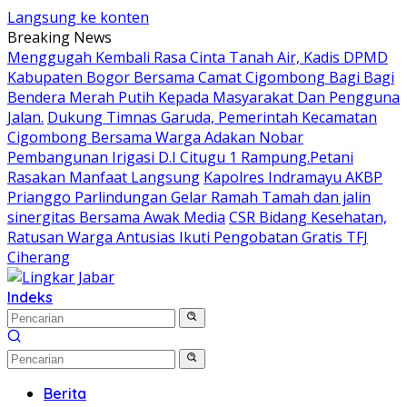
Langsung ke konten
Breaking News
Menggugah Kembali Rasa Cinta Tanah Air, Kadis DPMD
Kabupaten Bogor Bersama Camat Cigombong Bagi Bagi
Bendera Merah Putih Kepada Masyarakat Dan Pengguna
Jalan.
Dukung Timnas Garuda, Pemerintah Kecamatan
Cigombong Bersama Warga Adakan Nobar
Pembangunan Irigasi D.I Citugu 1 Rampung.Petani
Rasakan Manfaat Langsung
Kapolres Indramayu AKBP
Prianggo Parlindungan Gelar Ramah Tamah dan jalin
sinergitas Bersama Awak Media
CSR Bidang Kesehatan,
Ratusan Warga Antusias Ikuti Pengobatan Gratis TFJ
Ciherang
Indeks
Berita