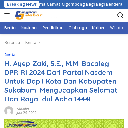
Langsung
Bogor Bersama Camat Cigombong Bagi Bagi Bendera Merah Put
Breaking News
ke
konten
Berita
Nasional
Pendidikan
Olahraga
Kuliner
Wisata
Beranda
Berita
Berita
H. Ayep Zaki, S.E., M.M. Bacaleg
DPR RI 2024 Dari Partai Nasdem
Untuk Dapil Kota Dan Kabupaten
Sukabumi Mengucapkan Selamat
Hari Raya Idul Adha 1444H
Wahidin
Juni 26, 2023