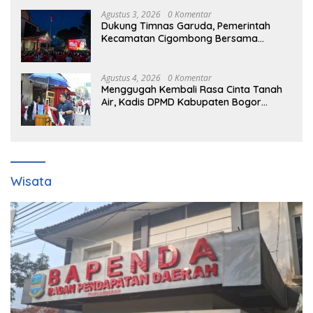
Agustus 3, 2026
0 Komentar
Dukung Timnas Garuda, Pemerintah
Kecamatan Cigombong Bersama
Warga Adakan Nobar
Agustus 4, 2026
0 Komentar
Menggugah Kembali Rasa Cinta Tanah
Air, Kadis DPMD Kabupaten Bogor
Bersama Camat Cigombong Bagi Bagi
Bendera Merah Putih Kepada
Masyarakat Dan Pengguna Jalan.
Wisata