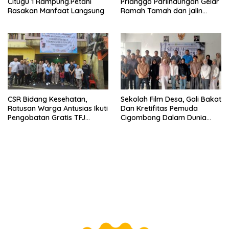
Citugu 1 Rampung.Petani
Prianggo Parlindungan Gelar
Rasakan Manfaat Langsung
Ramah Tamah dan jalin
sinergitas Bersama Awak
Media
CSR Bidang Kesehatan,
Sekolah Film Desa, Gali Bakat
Ratusan Warga Antusias Ikuti
Dan Kretifitas Pemuda
Pengobatan Gratis TFJ
Cigombong Dalam Dunia
Ciherang
Cinema