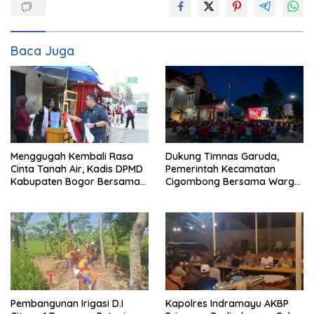
Baca Juga
Menggugah Kembali Rasa
Dukung Timnas Garuda,
Cinta Tanah Air, Kadis DPMD
Pemerintah Kecamatan
Kabupaten Bogor Bersama
Cigombong Bersama Warga
Camat Cigombong Bagi Bagi
Adakan Nobar
Bendera Merah Putih Kepada
Masyarakat Dan Pengguna
Jalan.
Pembangunan Irigasi D.I
Kapolres Indramayu AKBP