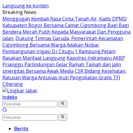
Langsung ke konten
Breaking News
Menggugah Kembali Rasa Cinta Tanah Air, Kadis DPMD
Kabupaten Bogor Bersama Camat Cigombong Bagi Bagi
Bendera Merah Putih Kepada Masyarakat Dan Pengguna
Jalan.
Dukung Timnas Garuda, Pemerintah Kecamatan
Cigombong Bersama Warga Adakan Nobar
Pembangunan Irigasi D.I Citugu 1 Rampung.Petani
Rasakan Manfaat Langsung
Kapolres Indramayu AKBP
Prianggo Parlindungan Gelar Ramah Tamah dan jalin
sinergitas Bersama Awak Media
CSR Bidang Kesehatan,
Ratusan Warga Antusias Ikuti Pengobatan Gratis TFJ
Ciherang
Indeks
Berita