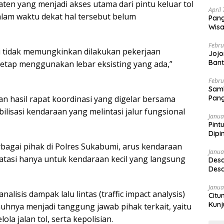
ten yang menjadi akses utama dari pintu keluar tol
April
lam waktu dekat hal tersebut belum
Pang
Wisa
Febru
i tidak memungkinkan dilakukan pekerjaan
Jojo
Bant
 tetap menggunakan lebar eksisting yang ada,”
Febru
Sam
hasil rapat koordinasi yang digelar bersama
Pang
ilisasi kendaraan yang melintasi jalur fungsional
Janua
Pint
Dipi
rbagai pihak di Polres Sukabumi, arus kendaraan
Janua
ibatasi hanya untuk kendaraan kecil yang langsung
Desa
Desa
Janua
nalisis dampak lalu lintas (traffic impact analysis)
Citu
Kunj
nuhnya menjadi tanggung jawab pihak terkait, yaitu
la jalan tol, serta kepolisian.