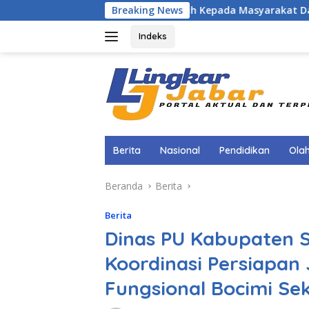
Langsung
i Bendera Merah Putih Kepada Masyarakat Dan Pengguna Jalan
Breaking News
ke
konten
Indeks
Berita
Nasional
Pendidikan
Ola
Beranda
Berita
Berita
Dinas PU Kabupaten 
Koordinasi Persiapan J
Fungsional Bocimi Sek