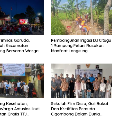
Timnas Garuda,
Pembangunan Irigasi D.I Citugu
tah Kecamatan
1 Rampung.Petani Rasakan
ng Bersama Warga
Manfaat Langsung
Nobar
ng Kesehatan,
Sekolah Film Desa, Gali Bakat
Warga Antusias Ikuti
Dan Kretifitas Pemuda
an Gratis TFJ
Cigombong Dalam Dunia
Cinema