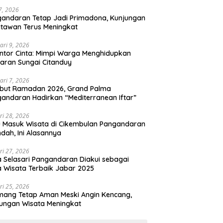
 7, 2026
andaran Tetap Jadi Primadona, Kunjungan
tawan Terus Meningkat
ari 9, 2026
ntor Cinta: Mimpi Warga Menghidupkan
aran Sungai Citanduy
ari 7, 2026
but Ramadan 2026, Grand Palma
andaran Hadirkan “Mediterranean Iftar”
ri 28, 2026
u Masuk Wisata di Cikembulan Pangandaran
ndah, Ini Alasannya
ri 27, 2026
 Selasari Pangandaran Diakui sebagai
 Wisata Terbaik Jabar 2025
ri 25, 2026
mang Tetap Aman Meski Angin Kencang,
ungan Wisata Meningkat