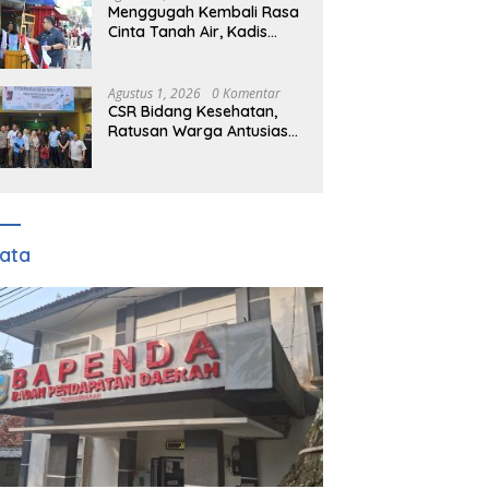
Menggugah Kembali Rasa
Cinta Tanah Air, Kadis
DPMD Kabupaten Bogor
Bersama Camat
Cigombong Bagi Bagi
Agustus 1, 2026
0 Komentar
Bendera Merah Putih
CSR Bidang Kesehatan,
Kepada Masyarakat Dan
Ratusan Warga Antusias
Pengguna Jalan.
Ikuti Pengobatan Gratis
TFJ Ciherang
ata