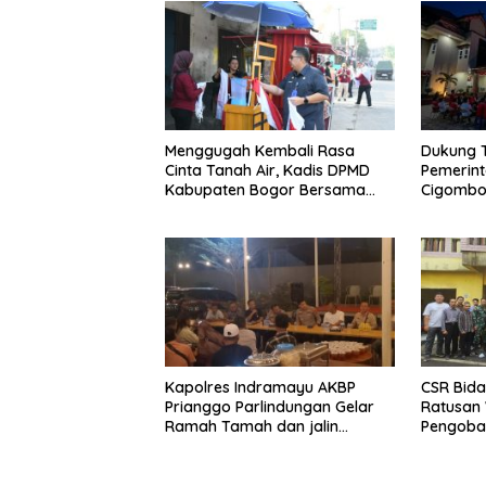
Menggugah Kembali Rasa
Dukung 
Cinta Tanah Air, Kadis DPMD
Pemerin
Kabupaten Bogor Bersama
Cigombo
Camat Cigombong Bagi Bagi
Adakan 
Bendera Merah Putih Kepada
Masyarakat Dan Pengguna
Jalan.
Kapolres Indramayu AKBP
CSR Bida
Prianggo Parlindungan Gelar
Ratusan 
Ramah Tamah dan jalin
Pengobat
sinergitas Bersama Awak
Ciherang
Media