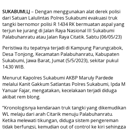
SUKABUMI
,
LJ
– Dengan menggunakan alat derek polisi
dari Satuan Lalulintas Polres Sukabumi evakuasi truk
tangki bernomor polisi R 1434 RK bermuatan aspal yang
terjun ke jurang di Jalan Raya Nasional III Sukabumi
Palabuhanratu atau Jalan Raya Citatik. Sabtu (06/05/23)
Peristiwa itu tepatnya terjadi di Kampung Parungcabok,
Desa Tonjong, Kecamatan Palabuhanratu, Kabupaten
Sukabumi, Jawa Barat, Jumat (5/5/2023), sekitar pukul
14.30 WIB.
Menurut Kapolres Sukabumi AKBP Maruly Pardede
melalui Kanit Gakkum Satlantas Polres Sukabumi, Ipda M
Yanuar Fajar, mengatakan, kecelakaan terjadi diduga
akibat rem blong.
“Kronologisnya kendaraan truk tangki yang dikemudikan
WL melaju dari arah Citarik menuju Palabuhanratu.
Ketika melewati tikungan, diduga sistem pengereman
tidak berfungsi, kemudian out of control ke kiri sehingga