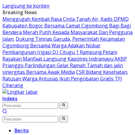
Langsung ke konten
Breaking News
Menggugah Kembali Rasa Cinta Tanah Air, Kadis DPMD
Kabupaten Bogor Bersama Camat Cigombong Bagi Bagi
Bendera Merah Putih Kepada Masyarakat Dan Pengguna
Jalan.
Dukung Timnas Garuda, Pemerintah Kecamatan
Cigombong Bersama Warga Adakan Nobar
Pembangunan Irigasi D.I Citugu 1 Rampung.Petani
Rasakan Manfaat Langsung
Kapolres Indramayu AKBP
Prianggo Parlindungan Gelar Ramah Tamah dan jalin
sinergitas Bersama Awak Media
CSR Bidang Kesehatan,
Ratusan Warga Antusias Ikuti Pengobatan Gratis TFJ
Ciherang
Indeks
Berita