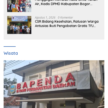
Air, Kadis DPMD Kabupaten Bogor
Bersama Camat Cigombong Bagi Bagi
Bendera Merah Putih Kepada
Masyarakat Dan Pengguna Jalan.
Agustus 1, 2026
0 Komentar
CSR Bidang Kesehatan, Ratusan Warga
Antusias Ikuti Pengobatan Gratis TFJ
Ciherang
Wisata