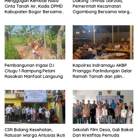
Menggugah Kembali Rasa
Dukung Timnas Garuda,
Cinta Tanah Air, Kadis DPMD
Pemerintah Kecamatan
Kabupaten Bogor Bersama
Cigombong Bersama Warga
Camat Cigombong Bagi Bagi
Adakan Nobar
Bendera Merah Putih Kepada
Masyarakat Dan Pengguna
Jalan.
Pembangunan Irigasi D.I
Kapolres Indramayu AKBP
Citugu 1 Rampung.Petani
Prianggo Parlindungan Gelar
Rasakan Manfaat Langsung
Ramah Tamah dan jalin
sinergitas Bersama Awak
Media
CSR Bidang Kesehatan,
Sekolah Film Desa, Gali Bakat
Ratusan Warga Antusias Ikuti
Dan Kretifitas Pemuda