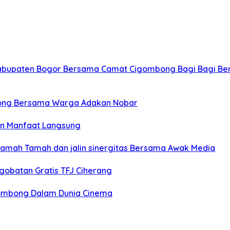
Kabupaten Bogor Bersama Camat Cigombong Bagi Bagi Be
ong Bersama Warga Adakan Nobar
an Manfaat Langsung
Ramah Tamah dan jalin sinergitas Bersama Awak Media
gobatan Gratis TFJ Ciherang
igombong Dalam Dunia Cinema