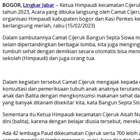
BOGOR,
Lingkar Jabar
– Ketua Himpaudi kecamatan Cijeruk
tahun 2023, Acara yang dibuka langsung oleh Camat Cijeru
organisasi Himpaudi kabupaten bogor dan Kasi Penkes ke
berlangsung meriah, rabu (15/02/2023)
Dalam sambutannya Camat Cijeruk Bangun Septa Siswa me
selain dipertandingkan berbagai lomba, kita juga mengi
tumbuh sehat dengan demikian secara otomatis bisa mence
sekolah (Himpaudi) dan juga orang tua.
Dalam kegiatan tersebut Camat Cijeruk mengajak kepada 
konsultasi dan pemeriksaan tubuh anak anaknya terutama
anak dan Balita dengan mengkonsumsi makanan sehat dan 
yang banyak ditanam disekitar kita, kata Bangun Septa Si
Sementara itu Ketua Himpaudi kecamatan Cijeruk Aisah N
dini (balita), karena dengan belajar diusia tersebut, mer
Ada 42 lembaga Paud dikecamatan Cijeruk serta 700 lebi
seperti mengikuti lomba mewarnai, puisi, baca doa dan jug