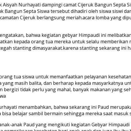
 Aisyah Nurhayati dampingi camat Cijeruk Bangun Septa S
k Bangun Septa Siswa tersebut dihadiri oleh siswa siswi da
camatan Cijeruk berlangsung meriah.acara lomba yang dip
ngatakan, bahwa kegiatan gebyar Himpaudi ini melibatkan
ngatkan kepada orang tua mereka untuk selalu memberikan
gah stanting dimasyarakat.karena stanting sekarang ini h
orang tua siswa untuk memanfaatkan pelayanan kesehatan 
 yang masih balita, dan berharap kepada masyarkatnya un
bergizi tidak perlu yang mahal, banyak makanan yang seh
swa
urhayati menambahkan, bahwa sekarang ini Paud merupakan
eka bisa belajar sambil bermain sehingga mereka saat masuk 
h anak-anak Paud yang mengikuti kegiatan Gebyar Himpaud
a pemeriksaan kesehatan bagi anak anak dan juga ibu ibu ham