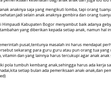
a anak anaknya saja yang mengikuti lomba, tapi orang tuan
kesehatan.jadi selain anak anaknya gembira dan orang tua
si Himpaudi Kabupaten Bogor menyambut baik adanya gebya
tambahan yang diberikan kepada setiap anak, namun hal in
emerintah pusat,tentunya masalah ini harus mendapat perha
tersebut sekarang para guru guru atau pun orang tua yan
itamin dan yang lainnya harus tercukupi agar anak anak s
liki pola tumbuh kembang anak,sehingga harus ada kerja 
madai,kita setiap bulan ada pemeriksaan anak-anak,dan pem
ed)