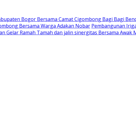
Kabupaten Bogor Bersama Camat Cigombong Bagi Bagi Ben
gombong Bersama Warga Adakan Nobar
Pembangunan Iriga
an Gelar Ramah Tamah dan jalin sinergitas Bersama Awak 