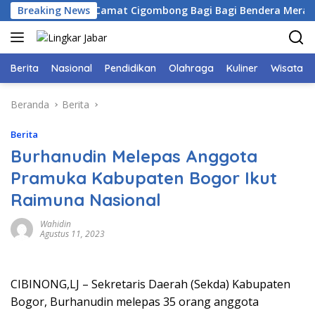
Langsung
ogor Bersama Camat Cigombong Bagi Bagi Bendera Merah Puti
Breaking News
ke
konten
Berita
Nasional
Pendidikan
Olahraga
Kuliner
Wisata
Beranda
Berita
Berita
Burhanudin Melepas Anggota
Pramuka Kabupaten Bogor Ikut
Raimuna Nasional
Wahidin
Agustus 11, 2023
CIBINONG,LJ – Sekretaris Daerah (Sekda) Kabupaten
Bogor, Burhanudin melepas 35 orang anggota