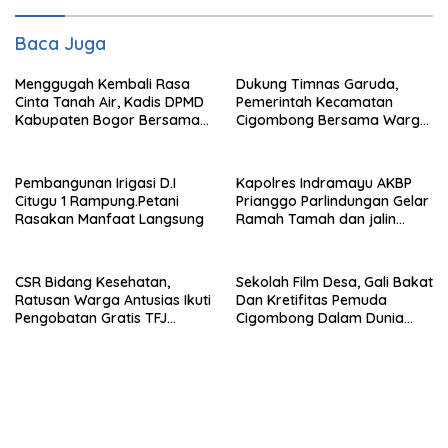
Baca Juga
Menggugah Kembali Rasa
Dukung Timnas Garuda,
Cinta Tanah Air, Kadis DPMD
Pemerintah Kecamatan
Kabupaten Bogor Bersama
Cigombong Bersama Warga
Camat Cigombong Bagi Bagi
Adakan Nobar
Bendera Merah Putih Kepada
Masyarakat Dan Pengguna
Pembangunan Irigasi D.I
Kapolres Indramayu AKBP
Jalan.
Citugu 1 Rampung.Petani
Prianggo Parlindungan Gelar
Rasakan Manfaat Langsung
Ramah Tamah dan jalin
sinergitas Bersama Awak
Media
CSR Bidang Kesehatan,
Sekolah Film Desa, Gali Bakat
Ratusan Warga Antusias Ikuti
Dan Kretifitas Pemuda
Pengobatan Gratis TFJ
Cigombong Dalam Dunia
Ciherang
Cinema