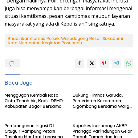
“Dengan hadirnya Polri di tengah masyarakat ini, kita
juga bisa menyampaikan berbagai informasi mengenai
situasi kamtibmas, pesan kamtibmas maupun layanan
masyarakat yang ada di Kepolisian.” singkatnya.
Bhabinkamtibmas Polsek Warudoyong Resor Sukabumi
Kota Memantau Kegiatan Posyandu
Baca Juga
Menggugah Kembali Rasa
Dukung Timnas Garuda,
Cinta Tanah Air, Kadis DPMD
Pemerintah Kecamatan
Kabupaten Bogor Bersama
Cigombong Bersama Warga
Camat Cigombong Bagi Bagi
Adakan Nobar
Bendera Merah Putih Kepada
Masyarakat Dan Pengguna
Pembangunan Irigasi D.I
Kapolres Indramayu AKBP
Jalan.
Citugu 1 Rampung.Petani
Prianggo Parlindungan Gelar
Rasakan Manfaat Langsung
Ramah Tamah dan jalin