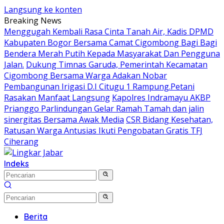
Langsung ke konten
Breaking News
Menggugah Kembali Rasa Cinta Tanah Air, Kadis DPMD
Kabupaten Bogor Bersama Camat Cigombong Bagi Bagi
Bendera Merah Putih Kepada Masyarakat Dan Pengguna
Jalan.
Dukung Timnas Garuda, Pemerintah Kecamatan
Cigombong Bersama Warga Adakan Nobar
Pembangunan Irigasi D.I Citugu 1 Rampung.Petani
Rasakan Manfaat Langsung
Kapolres Indramayu AKBP
Prianggo Parlindungan Gelar Ramah Tamah dan jalin
sinergitas Bersama Awak Media
CSR Bidang Kesehatan,
Ratusan Warga Antusias Ikuti Pengobatan Gratis TFJ
Ciherang
Indeks
Berita