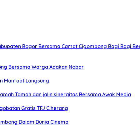
Kabupaten Bogor Bersama Camat Cigombong Bagi Bagi Be
ong Bersama Warga Adakan Nobar
an Manfaat Langsung
Ramah Tamah dan jalin sinergitas Bersama Awak Media
gobatan Gratis TFJ Ciherang
igombong Dalam Dunia Cinema