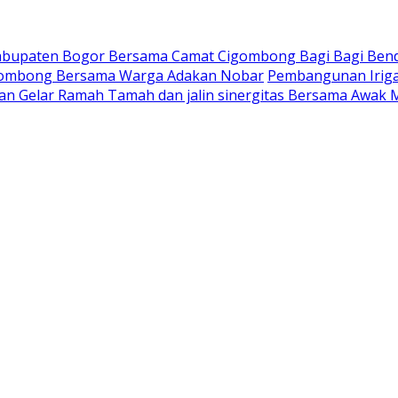
Kabupaten Bogor Bersama Camat Cigombong Bagi Bagi Ben
gombong Bersama Warga Adakan Nobar
Pembangunan Iriga
an Gelar Ramah Tamah dan jalin sinergitas Bersama Awak 