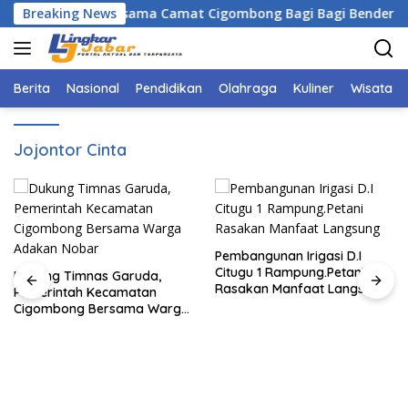
Langsung
paten Bogor Bersama Camat Cigombong Bagi Bagi Bendera Mera
Breaking News
ke
konten
Berita
Nasional
Pendidikan
Olahraga
Kuliner
Wisata
Jojontor Cinta
Pembangunan Irigasi D.I
Citugu 1 Rampung.Petani
Dukung Timnas Garuda,
Rasakan Manfaat Langsung
Pemerintah Kecamatan
Cigombong Bersama Warga
Adakan Nobar