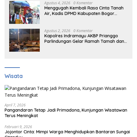
Agustus 4, 2026
0 Komentar
Menggugah Kembali Rasa Cinta Tanah
Air, Kadis DPMD Kabupaten Bogor
Bersama Camat Cigombong Bagi Bagi
Bendera Merah Putih Kepada
Masyarakat Dan Pengguna Jalan.
Agustus 2, 2026
0 Komentar
Kapolres Indramayu AKBP Prianggo
Parlindungan Gelar Ramah Tamah dan
jalin sinergitas Bersama Awak Media
Wisata
April 7, 2026
Pangandaran Tetap Jadi Primadona, Kunjungan Wisatawan
Terus Meningkat
Februari 9, 2026
Jojontor Cinta: Mimpi Warga Menghidupkan Bantaran Sungai