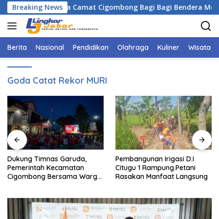
Langsung
Bogor Bersama Camat Cigombong Bagi Bagi Bendera Merah Puti
Breaking News
ke
konten
Berita
Nasional
Pendidikan
Olahraga
Kuliner
Wisata
Goda Catat Rekor MURI
Dukung Timnas Garuda,
Pembangunan Irigasi D.I
Pemerintah Kecamatan
Citugu 1 Rampung.Petani
Cigombong Bersama Warga
Rasakan Manfaat Langsung
Adakan Nobar