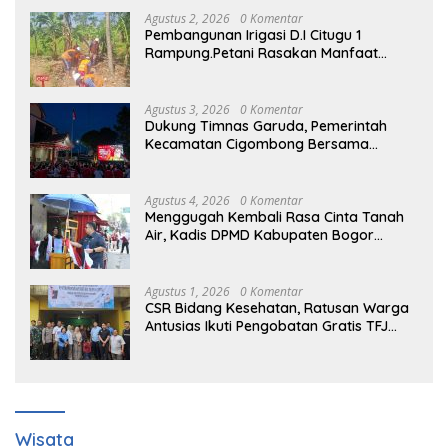
Agustus 2, 2026
0 Komentar
Pembangunan Irigasi D.I Citugu 1
Rampung.Petani Rasakan Manfaat
Langsung
Agustus 3, 2026
0 Komentar
Dukung Timnas Garuda, Pemerintah
Kecamatan Cigombong Bersama
Warga Adakan Nobar
Agustus 4, 2026
0 Komentar
Menggugah Kembali Rasa Cinta Tanah
Air, Kadis DPMD Kabupaten Bogor
Bersama Camat Cigombong Bagi Bagi
Bendera Merah Putih Kepada
Masyarakat Dan Pengguna Jalan.
Agustus 1, 2026
0 Komentar
CSR Bidang Kesehatan, Ratusan Warga
Antusias Ikuti Pengobatan Gratis TFJ
Ciherang
Wisata