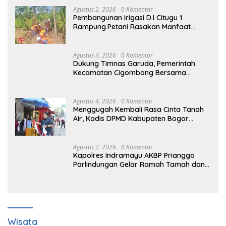
Agustus 2, 2026
0 Komentar
Pembangunan Irigasi D.I Citugu 1
Rampung.Petani Rasakan Manfaat
Langsung
Agustus 3, 2026
0 Komentar
Dukung Timnas Garuda, Pemerintah
Kecamatan Cigombong Bersama
Warga Adakan Nobar
Agustus 4, 2026
0 Komentar
Menggugah Kembali Rasa Cinta Tanah
Air, Kadis DPMD Kabupaten Bogor
Bersama Camat Cigombong Bagi Bagi
Bendera Merah Putih Kepada
Masyarakat Dan Pengguna Jalan.
Agustus 2, 2026
0 Komentar
Kapolres Indramayu AKBP Prianggo
Parlindungan Gelar Ramah Tamah dan
jalin sinergitas Bersama Awak Media
Wisata