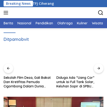
Langsung
obatan Gratis TFJ Ciherang
Breaking News
ke
konten
Berita
Nasional
Pendidikan
Olahraga
Kuliner
Wisata
Ditpamobvit
Sekolah Film Desa, Gali Bakat
Diduga Ada “Uang Cor”
Dan Kretifitas Pemuda
untuk Isi Full Tank Solar,
Cigombong Dalam Dunia
Keluhan Sopir di SPBU
Cinema
34.43123 Sukabumi Viral