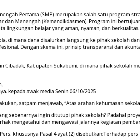
nengah Pertama (SMP) merupakan salah satu program strate
asar dan Menengah (Kemendikdasmen). Program ini bertujua
ta lingkungan belajar yang aman, nyaman, dan berkualitas.
a, di mana dana disalurkan langsung ke pihak sekolah dan
esional. Dengan skema ini, prinsip transparansi dan akunt
an Cibadak, Kabupaten Sukabumi, di mana pihak sekolah 
n,
snya. kepada awak media Senin 06/10/2025
rlakukan, satpam menjawab, “Atas arahan kehumasan sekola
yang sebenarnya ingin ditutupi pihak sekolah? Padahal pr
rhak mengetahui dan mengawasi jalannya kegiatan pemba
, khususnya Pasal 4 ayat (2) disebutkan:Terhadap pers n