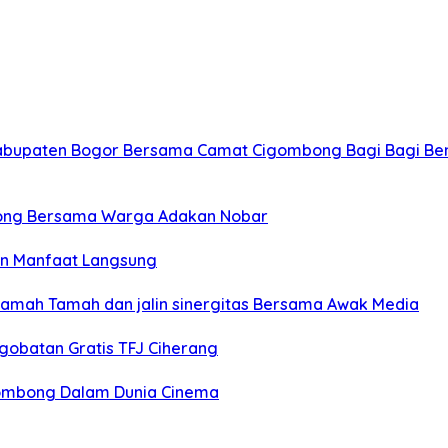
Kabupaten Bogor Bersama Camat Cigombong Bagi Bagi Be
ong Bersama Warga Adakan Nobar
an Manfaat Langsung
Ramah Tamah dan jalin sinergitas Bersama Awak Media
gobatan Gratis TFJ Ciherang
igombong Dalam Dunia Cinema