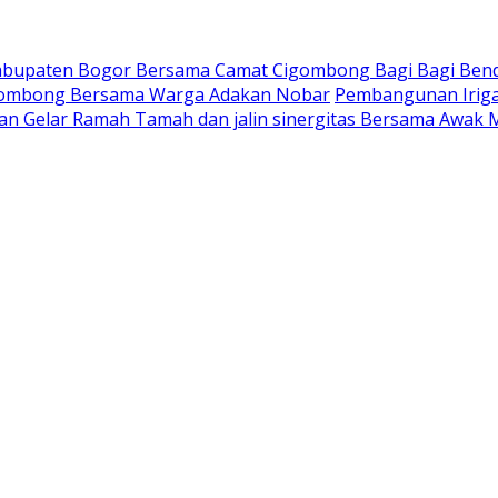
Kabupaten Bogor Bersama Camat Cigombong Bagi Bagi Ben
gombong Bersama Warga Adakan Nobar
Pembangunan Iriga
an Gelar Ramah Tamah dan jalin sinergitas Bersama Awak 