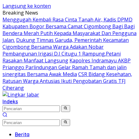
Langsung ke konten
Breaking News
Menggugah Kembali Rasa Cinta Tanah Air, Kadis DPMD
Kabupaten Bogor Bersama Camat Cigombong Bagi Bagi
Bendera Merah Putih Kepada Masyarakat Dan Pengguna
Jalan.
Dukung Timnas Garuda, Pemerintah Kecamatan
Cigombong Bersama Warga Adakan Nobar
Pembangunan Irigasi D.I Citugu 1 Rampung.Petani
Rasakan Manfaat Langsung
Kapolres Indramayu AKBP
Prianggo Parlindungan Gelar Ramah Tamah dan jalin
sinergitas Bersama Awak Media
CSR Bidang Kesehatan,
Ratusan Warga Antusias Ikuti Pengobatan Gratis TFJ
Ciherang
Indeks
Berita