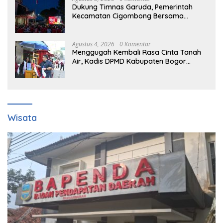
Dukung Timnas Garuda, Pemerintah
Kecamatan Cigombong Bersama
Warga Adakan Nobar
Agustus 4, 2026
0 Komentar
Menggugah Kembali Rasa Cinta Tanah
Air, Kadis DPMD Kabupaten Bogor
Bersama Camat Cigombong Bagi Bagi
Bendera Merah Putih Kepada
Masyarakat Dan Pengguna Jalan.
Wisata