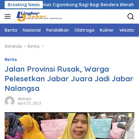
Langsung
sama Camat Cigombong Bagi Bagi Bendera Merah Putih Kepada
Breaking News
ke
konten
Berita
Nasional
Pendidikan
Olahraga
Kuliner
Wisata
Beranda
Berita
Berita
Jalan Provinsi Rusak, Warga
Pelesetkan Jabar Juara Jadi Jabar
Nalangsa
Wahidin
April 25, 2023