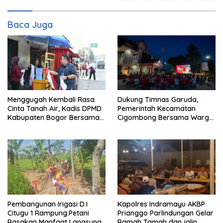
Baca Juga
Menggugah Kembali Rasa
Dukung Timnas Garuda,
Cinta Tanah Air, Kadis DPMD
Pemerintah Kecamatan
Kabupaten Bogor Bersama
Cigombong Bersama Warga
Camat Cigombong Bagi Bagi
Adakan Nobar
Bendera Merah Putih Kepada
Masyarakat Dan Pengguna
Jalan.
Pembangunan Irigasi D.I
Kapolres Indramayu AKBP
Citugu 1 Rampung.Petani
Prianggo Parlindungan Gelar
Rasakan Manfaat Langsung
Ramah Tamah dan jalin